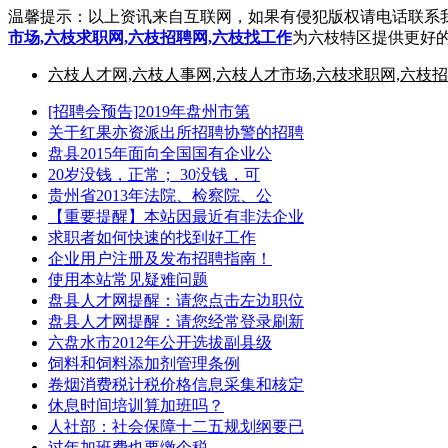
温馨提示：以上资讯来自互联网，如果有侵犯版权请电话联系
市场,六枝求职网,六枝招聘网,六枝找工作
为六枝特区提供更好
六枝人才网,六枝人事网,六枝人才市场,六枝求职网,六枝
[招聘会预告]2019年盘州市第
关于红果亦资派出所招聘协警的招聘
盘县2015年面向全国国有企业公
20岁没钱，正常； 30没钱，可
贵州省2013年法院、检察院、公
【重要提醒】本站因最近有非法企业
求职者如何快速的找到好工作
企业用户注册及发布招聘指南！
使用本站常见疑难问题
盘县人才网提醒：请您点击左边职位
盘县人才网提醒：请您经常登录刷新
六盘水市2012年公开选拔副县级
饲料和饲料添加剂管理条例
卷烟消费税计税价格信息采集和核定
休息时间培训算加班吗？
人社部：社会保障十二五规划纲要已
过年加班费也要缴个税