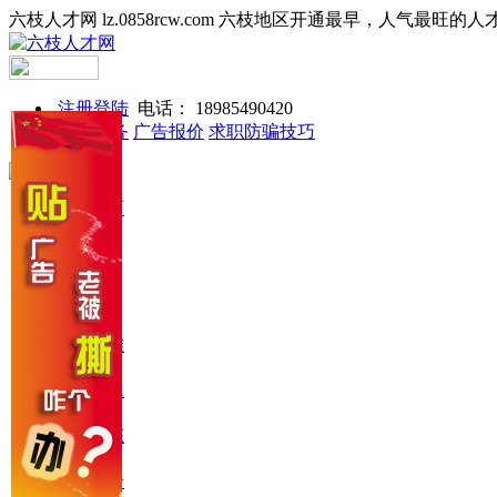
六枝人才网 lz.0858rcw.com 六枝地区开通最早，人气最旺的人
注册登陆
电话： 18985490420
网站服务
广告报价
求职防骗技巧
网站首页
找工作
找人才
收费标准
常见问题
就业动态
留言反馈